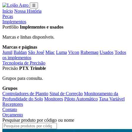
☰
Início
Nossa História
Peças
Implementos
Portfólio
Implementos e usados
Marcas e linhas disponíveis.
Marcas e páginas
Jumil
Baldan
São José
Miac
Luma
Vicon
Rubemaq
Usados
Todos
os implementos
Tecnologia de Precisão
Precisão
PTX Trimble
Grupos para consulta.
Grupos
Controladores de Plantio
Sinal de Correção
Monitoramento da
Profundidade do Solo
Monitores
Piloto Automático
Taxa Variável
Receptores
Contato
Orçamento
Pesquisar produto por código ou nome