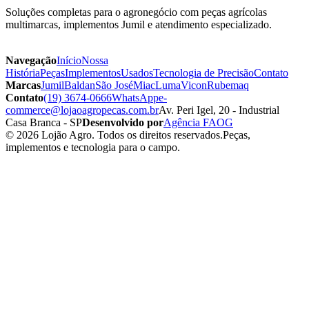
Soluções completas para o agronegócio com peças agrícolas
multimarcas, implementos Jumil e atendimento especializado.
Navegação
Início
Nossa
História
Peças
Implementos
Usados
Tecnologia de Precisão
Contato
Marcas
Jumil
Baldan
São José
Miac
Luma
Vicon
Rubemaq
Contato
(19) 3674-0666
WhatsApp
e-
commerce@lojaoagropecas.com.br
Av. Peri Igel, 20 - Industrial
Casa Branca - SP
Desenvolvido por
Agência FAOG
© 2026 Lojão Agro. Todos os direitos reservados.
Peças,
implementos e tecnologia para o campo.