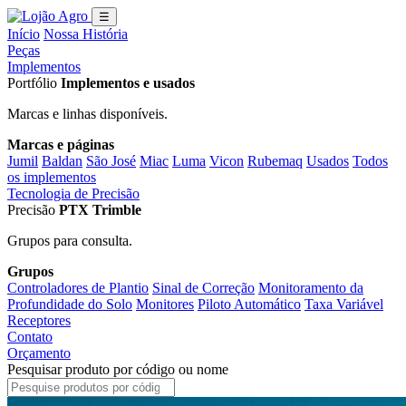
☰
Início
Nossa História
Peças
Implementos
Portfólio
Implementos e usados
Marcas e linhas disponíveis.
Marcas e páginas
Jumil
Baldan
São José
Miac
Luma
Vicon
Rubemaq
Usados
Todos
os implementos
Tecnologia de Precisão
Precisão
PTX Trimble
Grupos para consulta.
Grupos
Controladores de Plantio
Sinal de Correção
Monitoramento da
Profundidade do Solo
Monitores
Piloto Automático
Taxa Variável
Receptores
Contato
Orçamento
Pesquisar produto por código ou nome