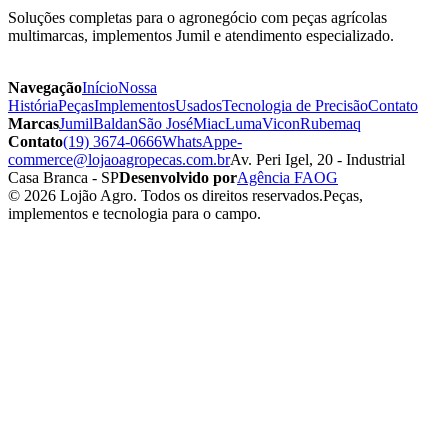
Soluções completas para o agronegócio com peças agrícolas
multimarcas, implementos Jumil e atendimento especializado.
Navegação
Início
Nossa
História
Peças
Implementos
Usados
Tecnologia de Precisão
Contato
Marcas
Jumil
Baldan
São José
Miac
Luma
Vicon
Rubemaq
Contato
(19) 3674-0666
WhatsApp
e-
commerce@lojaoagropecas.com.br
Av. Peri Igel, 20 - Industrial
Casa Branca - SP
Desenvolvido por
Agência FAOG
© 2026 Lojão Agro. Todos os direitos reservados.
Peças,
implementos e tecnologia para o campo.