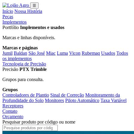
☰
Início
Nossa História
Peças
Implementos
Portfólio
Implementos e usados
Marcas e linhas disponíveis.
Marcas e páginas
Jumil
Baldan
São José
Miac
Luma
Vicon
Rubemaq
Usados
Todos
os implementos
Tecnologia de Precisão
Precisão
PTX Trimble
Grupos para consulta.
Grupos
Controladores de Plantio
Sinal de Correção
Monitoramento da
Profundidade do Solo
Monitores
Piloto Automático
Taxa Variável
Receptores
Contato
Orçamento
Pesquisar produto por código ou nome