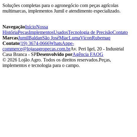
Soluções completas para o agronegócio com peças agrícolas
multimarcas, implementos Jumil e atendimento especializado.
Navegação
Início
Nossa
História
Peças
Implementos
Usados
Tecnologia de Precisão
Contato
Marcas
Jumil
Baldan
São José
Miac
Luma
Vicon
Rubemaq
Contato
(19) 3674-0666
WhatsApp
e-
commerce@lojaoagropecas.com.br
Av. Peri Igel, 20 - Industrial
Casa Branca - SP
Desenvolvido por
Agência FAOG
© 2026 Lojão Agro. Todos os direitos reservados.
Peças,
implementos e tecnologia para o campo.