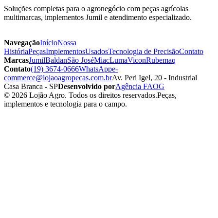
Soluções completas para o agronegócio com peças agrícolas
multimarcas, implementos Jumil e atendimento especializado.
Navegação
Início
Nossa
História
Peças
Implementos
Usados
Tecnologia de Precisão
Contato
Marcas
Jumil
Baldan
São José
Miac
Luma
Vicon
Rubemaq
Contato
(19) 3674-0666
WhatsApp
e-
commerce@lojaoagropecas.com.br
Av. Peri Igel, 20 - Industrial
Casa Branca - SP
Desenvolvido por
Agência FAOG
© 2026 Lojão Agro. Todos os direitos reservados.
Peças,
implementos e tecnologia para o campo.