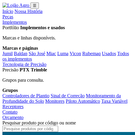
☰
Início
Nossa História
Peças
Implementos
Portfólio
Implementos e usados
Marcas e linhas disponíveis.
Marcas e páginas
Jumil
Baldan
São José
Miac
Luma
Vicon
Rubemaq
Usados
Todos
os implementos
Tecnologia de Precisão
Precisão
PTX Trimble
Grupos para consulta.
Grupos
Controladores de Plantio
Sinal de Correção
Monitoramento da
Profundidade do Solo
Monitores
Piloto Automático
Taxa Variável
Receptores
Contato
Orçamento
Pesquisar produto por código ou nome