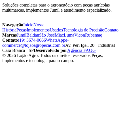
Soluções completas para o agronegócio com peças agrícolas
multimarcas, implementos Jumil e atendimento especializado.
Navegação
Início
Nossa
História
Peças
Implementos
Usados
Tecnologia de Precisão
Contato
Marcas
Jumil
Baldan
São José
Miac
Luma
Vicon
Rubemaq
Contato
(19) 3674-0666
WhatsApp
e-
commerce@lojaoagropecas.com.br
Av. Peri Igel, 20 - Industrial
Casa Branca - SP
Desenvolvido por
Agência FAOG
© 2026 Lojão Agro. Todos os direitos reservados.
Peças,
implementos e tecnologia para o campo.