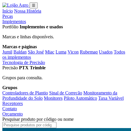
☰
Início
Nossa História
Peças
Implementos
Portfólio
Implementos e usados
Marcas e linhas disponíveis.
Marcas e páginas
Jumil
Baldan
São José
Miac
Luma
Vicon
Rubemaq
Usados
Todos
os implementos
Tecnologia de Precisão
Precisão
PTX Trimble
Grupos para consulta.
Grupos
Controladores de Plantio
Sinal de Correção
Monitoramento da
Profundidade do Solo
Monitores
Piloto Automático
Taxa Variável
Receptores
Contato
Orçamento
Pesquisar produto por código ou nome