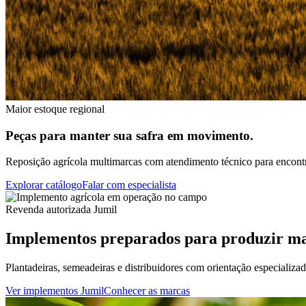
Maior estoque regional
Peças para manter sua safra em movimento.
Reposição agrícola multimarcas com atendimento técnico para encontra
Explorar catálogo
Falar com especialista
Revenda autorizada Jumil
Implementos preparados para produzir ma
Plantadeiras, semeadeiras e distribuidores com orientação especializa
Ver implementos Jumil
Conhecer as marcas