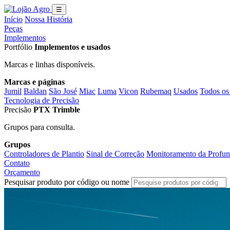
☰
Início
Nossa História
Peças
Implementos
Portfólio
Implementos e usados
Marcas e linhas disponíveis.
Marcas e páginas
Jumil
Baldan
São José
Miac
Luma
Vicon
Rubemaq
Usados
Todos os
Tecnologia de Precisão
Precisão
PTX Trimble
Grupos para consulta.
Grupos
Controladores de Plantio
Sinal de Correção
Monitoramento da Profun
Contato
Orçamento
Pesquisar produto por código ou nome