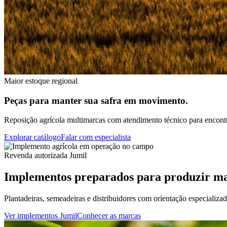
Maior estoque regional
Peças para manter sua safra em movimento.
Reposição agrícola multimarcas com atendimento técnico para encontra
Explorar catálogo
Falar com especialista
Revenda autorizada Jumil
Implementos preparados para produzir ma
Plantadeiras, semeadeiras e distribuidores com orientação especializa
Ver implementos Jumil
Conhecer as marcas