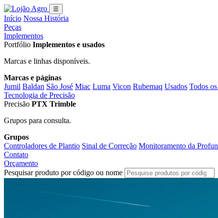
☰
Início
Nossa História
Peças
Implementos
Portfólio
Implementos e usados
Marcas e linhas disponíveis.
Marcas e páginas
Jumil
Baldan
São José
Miac
Luma
Vicon
Rubemaq
Usados
Todos os
Tecnologia de Precisão
Precisão
PTX Trimble
Grupos para consulta.
Grupos
Controladores de Plantio
Sinal de Correção
Monitoramento da Profun
Contato
Orçamento
Pesquisar produto por código ou nome