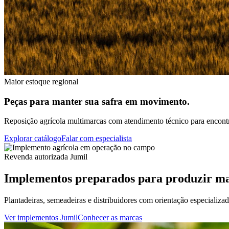
Maior estoque regional
Peças para manter sua safra em movimento.
Reposição agrícola multimarcas com atendimento técnico para encontra
Explorar catálogo
Falar com especialista
Revenda autorizada Jumil
Implementos preparados para produzir ma
Plantadeiras, semeadeiras e distribuidores com orientação especializa
Ver implementos Jumil
Conhecer as marcas