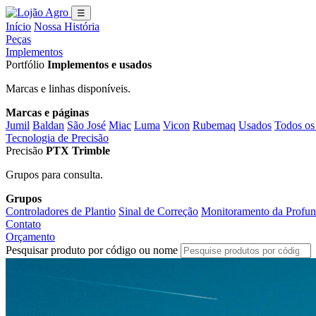
☰
Início
Nossa História
Peças
Implementos
Portfólio
Implementos e usados
Marcas e linhas disponíveis.
Marcas e páginas
Jumil
Baldan
São José
Miac
Luma
Vicon
Rubemaq
Usados
Todos os
Tecnologia de Precisão
Precisão
PTX Trimble
Grupos para consulta.
Grupos
Controladores de Plantio
Sinal de Correção
Monitoramento da Profun
Contato
Orçamento
Pesquisar produto por código ou nome