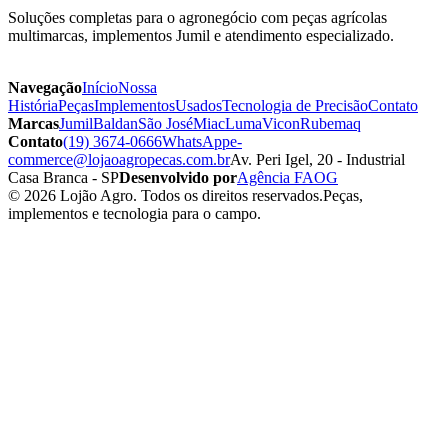
Soluções completas para o agronegócio com peças agrícolas
multimarcas, implementos Jumil e atendimento especializado.
Navegação
Início
Nossa
História
Peças
Implementos
Usados
Tecnologia de Precisão
Contato
Marcas
Jumil
Baldan
São José
Miac
Luma
Vicon
Rubemaq
Contato
(19) 3674-0666
WhatsApp
e-
commerce@lojaoagropecas.com.br
Av. Peri Igel, 20 - Industrial
Casa Branca - SP
Desenvolvido por
Agência FAOG
© 2026 Lojão Agro. Todos os direitos reservados.
Peças,
implementos e tecnologia para o campo.