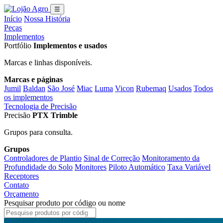
☰
Início
Nossa História
Peças
Implementos
Portfólio
Implementos e usados
Marcas e linhas disponíveis.
Marcas e páginas
Jumil
Baldan
São José
Miac
Luma
Vicon
Rubemaq
Usados
Todos
os implementos
Tecnologia de Precisão
Precisão
PTX Trimble
Grupos para consulta.
Grupos
Controladores de Plantio
Sinal de Correção
Monitoramento da
Profundidade do Solo
Monitores
Piloto Automático
Taxa Variável
Receptores
Contato
Orçamento
Pesquisar produto por código ou nome