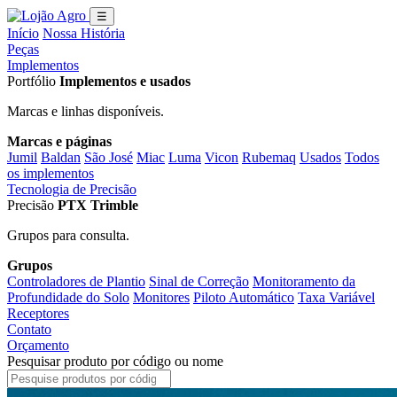
☰
Início
Nossa História
Peças
Implementos
Portfólio
Implementos e usados
Marcas e linhas disponíveis.
Marcas e páginas
Jumil
Baldan
São José
Miac
Luma
Vicon
Rubemaq
Usados
Todos
os implementos
Tecnologia de Precisão
Precisão
PTX Trimble
Grupos para consulta.
Grupos
Controladores de Plantio
Sinal de Correção
Monitoramento da
Profundidade do Solo
Monitores
Piloto Automático
Taxa Variável
Receptores
Contato
Orçamento
Pesquisar produto por código ou nome