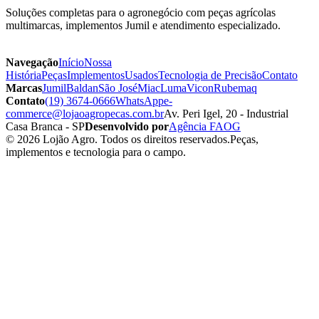
Soluções completas para o agronegócio com peças agrícolas
multimarcas, implementos Jumil e atendimento especializado.
Navegação
Início
Nossa
História
Peças
Implementos
Usados
Tecnologia de Precisão
Contato
Marcas
Jumil
Baldan
São José
Miac
Luma
Vicon
Rubemaq
Contato
(19) 3674-0666
WhatsApp
e-
commerce@lojaoagropecas.com.br
Av. Peri Igel, 20 - Industrial
Casa Branca - SP
Desenvolvido por
Agência FAOG
© 2026 Lojão Agro. Todos os direitos reservados.
Peças,
implementos e tecnologia para o campo.