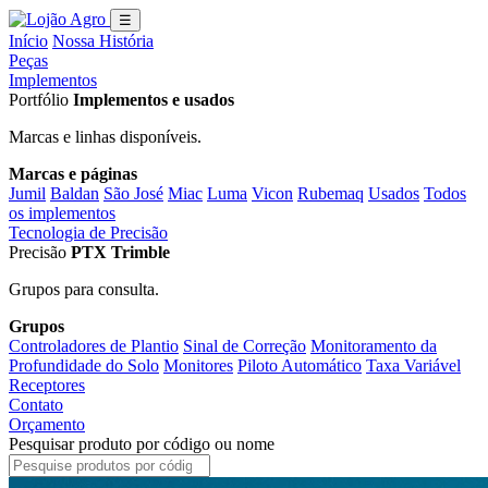
☰
Início
Nossa História
Peças
Implementos
Portfólio
Implementos e usados
Marcas e linhas disponíveis.
Marcas e páginas
Jumil
Baldan
São José
Miac
Luma
Vicon
Rubemaq
Usados
Todos
os implementos
Tecnologia de Precisão
Precisão
PTX Trimble
Grupos para consulta.
Grupos
Controladores de Plantio
Sinal de Correção
Monitoramento da
Profundidade do Solo
Monitores
Piloto Automático
Taxa Variável
Receptores
Contato
Orçamento
Pesquisar produto por código ou nome