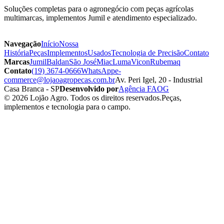
Soluções completas para o agronegócio com peças agrícolas
multimarcas, implementos Jumil e atendimento especializado.
Navegação
Início
Nossa
História
Peças
Implementos
Usados
Tecnologia de Precisão
Contato
Marcas
Jumil
Baldan
São José
Miac
Luma
Vicon
Rubemaq
Contato
(19) 3674-0666
WhatsApp
e-
commerce@lojaoagropecas.com.br
Av. Peri Igel, 20 - Industrial
Casa Branca - SP
Desenvolvido por
Agência FAOG
© 2026 Lojão Agro. Todos os direitos reservados.
Peças,
implementos e tecnologia para o campo.