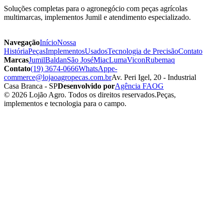
Soluções completas para o agronegócio com peças agrícolas
multimarcas, implementos Jumil e atendimento especializado.
Navegação
Início
Nossa
História
Peças
Implementos
Usados
Tecnologia de Precisão
Contato
Marcas
Jumil
Baldan
São José
Miac
Luma
Vicon
Rubemaq
Contato
(19) 3674-0666
WhatsApp
e-
commerce@lojaoagropecas.com.br
Av. Peri Igel, 20 - Industrial
Casa Branca - SP
Desenvolvido por
Agência FAOG
© 2026 Lojão Agro. Todos os direitos reservados.
Peças,
implementos e tecnologia para o campo.