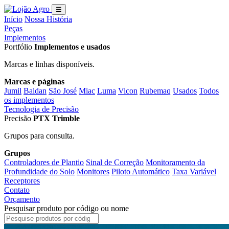
☰
Início
Nossa História
Peças
Implementos
Portfólio
Implementos e usados
Marcas e linhas disponíveis.
Marcas e páginas
Jumil
Baldan
São José
Miac
Luma
Vicon
Rubemaq
Usados
Todos
os implementos
Tecnologia de Precisão
Precisão
PTX Trimble
Grupos para consulta.
Grupos
Controladores de Plantio
Sinal de Correção
Monitoramento da
Profundidade do Solo
Monitores
Piloto Automático
Taxa Variável
Receptores
Contato
Orçamento
Pesquisar produto por código ou nome