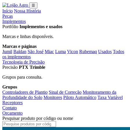
☰
Início
Nossa História
Peças
Implementos
Portfólio
Implementos e usados
Marcas e linhas disponíveis.
Marcas e páginas
Jumil
Baldan
São José
Miac
Luma
Vicon
Rubemaq
Usados
Todos
os implementos
Tecnologia de Precisão
Precisão
PTX Trimble
Grupos para consulta.
Grupos
Controladores de Plantio
Sinal de Correção
Monitoramento da
Profundidade do Solo
Monitores
Piloto Automático
Taxa Variável
Receptores
Contato
Orçamento
Pesquisar produto por código ou nome