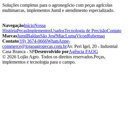
Soluções completas para o agronegócio com peças agrícolas
multimarcas, implementos Jumil e atendimento especializado.
Navegação
Início
Nossa
História
Peças
Implementos
Usados
Tecnologia de Precisão
Contato
Marcas
Jumil
Baldan
São José
Miac
Luma
Vicon
Rubemaq
Contato
(19) 3674-0666
WhatsApp
e-
commerce@lojaoagropecas.com.br
Av. Peri Igel, 20 - Industrial
Casa Branca - SP
Desenvolvido por
Agência FAOG
© 2026 Lojão Agro. Todos os direitos reservados.
Peças,
implementos e tecnologia para o campo.