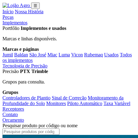
☰
Início
Nossa História
Peças
Implementos
Portfólio
Implementos e usados
Marcas e linhas disponíveis.
Marcas e páginas
Jumil
Baldan
São José
Miac
Luma
Vicon
Rubemaq
Usados
Todos
os implementos
Tecnologia de Precisão
Precisão
PTX Trimble
Grupos para consulta.
Grupos
Controladores de Plantio
Sinal de Correção
Monitoramento da
Profundidade do Solo
Monitores
Piloto Automático
Taxa Variável
Receptores
Contato
Orçamento
Pesquisar produto por código ou nome