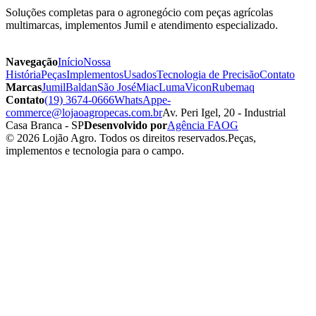
Soluções completas para o agronegócio com peças agrícolas
multimarcas, implementos Jumil e atendimento especializado.
Navegação
Início
Nossa
História
Peças
Implementos
Usados
Tecnologia de Precisão
Contato
Marcas
Jumil
Baldan
São José
Miac
Luma
Vicon
Rubemaq
Contato
(19) 3674-0666
WhatsApp
e-
commerce@lojaoagropecas.com.br
Av. Peri Igel, 20 - Industrial
Casa Branca - SP
Desenvolvido por
Agência FAOG
© 2026 Lojão Agro. Todos os direitos reservados.
Peças,
implementos e tecnologia para o campo.