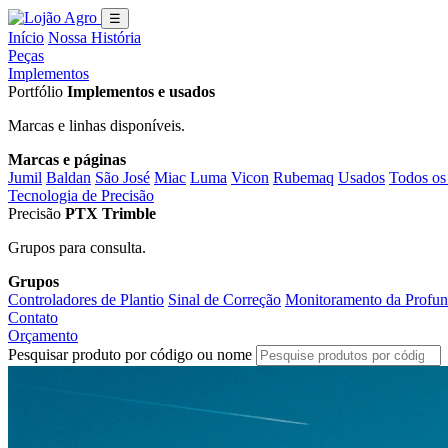
☰
Início
Nossa História
Peças
Implementos
Portfólio
Implementos e usados
Marcas e linhas disponíveis.
Marcas e páginas
Jumil
Baldan
São José
Miac
Luma
Vicon
Rubemaq
Usados
Todos os
Tecnologia de Precisão
Precisão
PTX Trimble
Grupos para consulta.
Grupos
Controladores de Plantio
Sinal de Correção
Monitoramento da Profun
Contato
Orçamento
Pesquisar produto por código ou nome