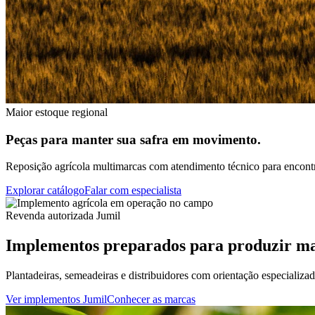
Maior estoque regional
Peças para manter sua safra em movimento.
Reposição agrícola multimarcas com atendimento técnico para encontra
Explorar catálogo
Falar com especialista
Revenda autorizada Jumil
Implementos preparados para produzir ma
Plantadeiras, semeadeiras e distribuidores com orientação especializa
Ver implementos Jumil
Conhecer as marcas