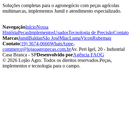
Soluções completas para o agronegócio com peças agrícolas
multimarcas, implementos Jumil e atendimento especializado.
Navegação
Início
Nossa
História
Peças
Implementos
Usados
Tecnologia de Precisão
Contato
Marcas
Jumil
Baldan
São José
Miac
Luma
Vicon
Rubemaq
Contato
(19) 3674-0666
WhatsApp
e-
commerce@lojaoagropecas.com.br
Av. Peri Igel, 20 - Industrial
Casa Branca - SP
Desenvolvido por
Agência FAOG
© 2026 Lojão Agro. Todos os direitos reservados.
Peças,
implementos e tecnologia para o campo.