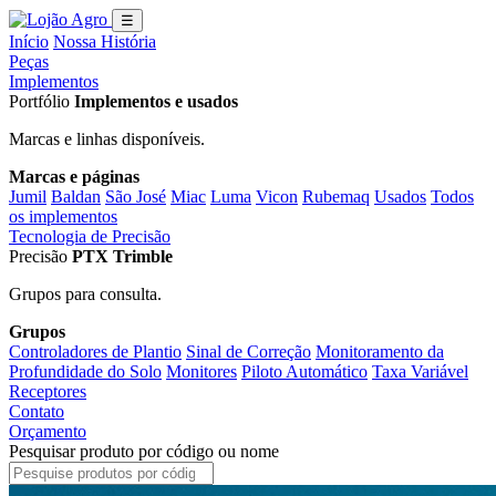
☰
Início
Nossa História
Peças
Implementos
Portfólio
Implementos e usados
Marcas e linhas disponíveis.
Marcas e páginas
Jumil
Baldan
São José
Miac
Luma
Vicon
Rubemaq
Usados
Todos
os implementos
Tecnologia de Precisão
Precisão
PTX Trimble
Grupos para consulta.
Grupos
Controladores de Plantio
Sinal de Correção
Monitoramento da
Profundidade do Solo
Monitores
Piloto Automático
Taxa Variável
Receptores
Contato
Orçamento
Pesquisar produto por código ou nome