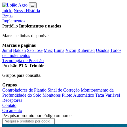
☰
Início
Nossa História
Peças
Implementos
Portfólio
Implementos e usados
Marcas e linhas disponíveis.
Marcas e páginas
Jumil
Baldan
São José
Miac
Luma
Vicon
Rubemaq
Usados
Todos
os implementos
Tecnologia de Precisão
Precisão
PTX Trimble
Grupos para consulta.
Grupos
Controladores de Plantio
Sinal de Correção
Monitoramento da
Profundidade do Solo
Monitores
Piloto Automático
Taxa Variável
Receptores
Contato
Orçamento
Pesquisar produto por código ou nome