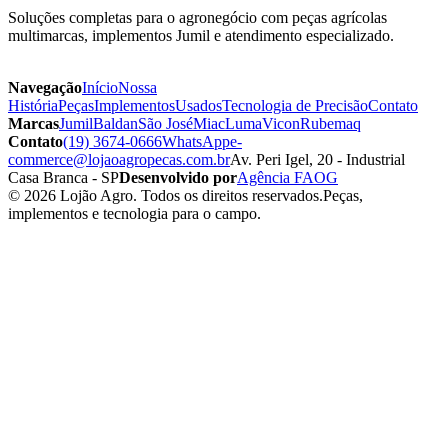
Soluções completas para o agronegócio com peças agrícolas
multimarcas, implementos Jumil e atendimento especializado.
Navegação
Início
Nossa
História
Peças
Implementos
Usados
Tecnologia de Precisão
Contato
Marcas
Jumil
Baldan
São José
Miac
Luma
Vicon
Rubemaq
Contato
(19) 3674-0666
WhatsApp
e-
commerce@lojaoagropecas.com.br
Av. Peri Igel, 20 - Industrial
Casa Branca - SP
Desenvolvido por
Agência FAOG
© 2026 Lojão Agro. Todos os direitos reservados.
Peças,
implementos e tecnologia para o campo.