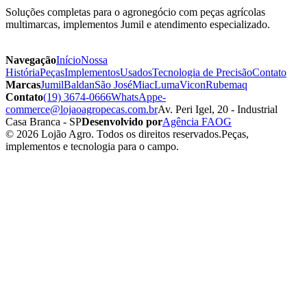
Soluções completas para o agronegócio com peças agrícolas
multimarcas, implementos Jumil e atendimento especializado.
Navegação
Início
Nossa
História
Peças
Implementos
Usados
Tecnologia de Precisão
Contato
Marcas
Jumil
Baldan
São José
Miac
Luma
Vicon
Rubemaq
Contato
(19) 3674-0666
WhatsApp
e-
commerce@lojaoagropecas.com.br
Av. Peri Igel, 20 - Industrial
Casa Branca - SP
Desenvolvido por
Agência FAOG
© 2026 Lojão Agro. Todos os direitos reservados.
Peças,
implementos e tecnologia para o campo.