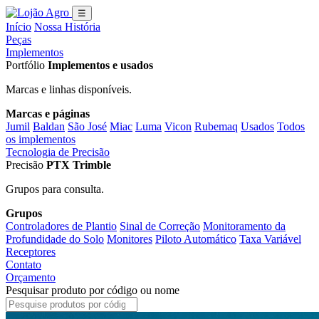
☰
Início
Nossa História
Peças
Implementos
Portfólio
Implementos e usados
Marcas e linhas disponíveis.
Marcas e páginas
Jumil
Baldan
São José
Miac
Luma
Vicon
Rubemaq
Usados
Todos
os implementos
Tecnologia de Precisão
Precisão
PTX Trimble
Grupos para consulta.
Grupos
Controladores de Plantio
Sinal de Correção
Monitoramento da
Profundidade do Solo
Monitores
Piloto Automático
Taxa Variável
Receptores
Contato
Orçamento
Pesquisar produto por código ou nome