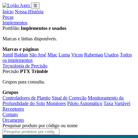
☰
Início
Nossa História
Peças
Implementos
Portfólio
Implementos e usados
Marcas e linhas disponíveis.
Marcas e páginas
Jumil
Baldan
São José
Miac
Luma
Vicon
Rubemaq
Usados
Todos
os implementos
Tecnologia de Precisão
Precisão
PTX Trimble
Grupos para consulta.
Grupos
Controladores de Plantio
Sinal de Correção
Monitoramento da
Profundidade do Solo
Monitores
Piloto Automático
Taxa Variável
Receptores
Contato
Orçamento
Pesquisar produto por código ou nome