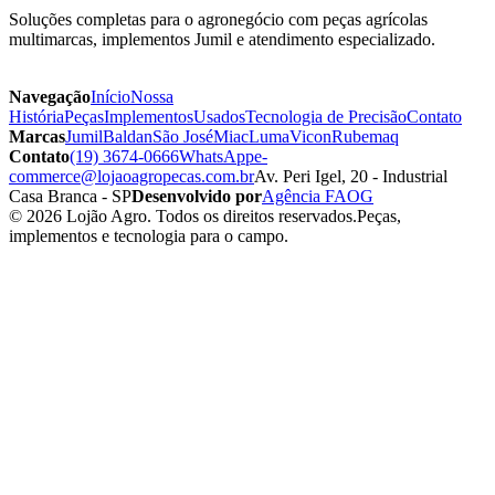
Soluções completas para o agronegócio com peças agrícolas
multimarcas, implementos Jumil e atendimento especializado.
Navegação
Início
Nossa
História
Peças
Implementos
Usados
Tecnologia de Precisão
Contato
Marcas
Jumil
Baldan
São José
Miac
Luma
Vicon
Rubemaq
Contato
(19) 3674-0666
WhatsApp
e-
commerce@lojaoagropecas.com.br
Av. Peri Igel, 20 - Industrial
Casa Branca - SP
Desenvolvido por
Agência FAOG
© 2026 Lojão Agro. Todos os direitos reservados.
Peças,
implementos e tecnologia para o campo.