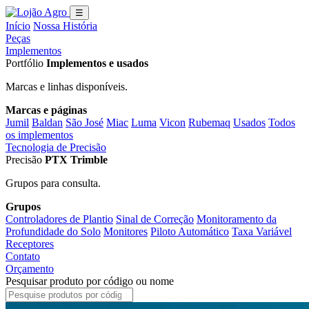
☰
Início
Nossa História
Peças
Implementos
Portfólio
Implementos e usados
Marcas e linhas disponíveis.
Marcas e páginas
Jumil
Baldan
São José
Miac
Luma
Vicon
Rubemaq
Usados
Todos
os implementos
Tecnologia de Precisão
Precisão
PTX Trimble
Grupos para consulta.
Grupos
Controladores de Plantio
Sinal de Correção
Monitoramento da
Profundidade do Solo
Monitores
Piloto Automático
Taxa Variável
Receptores
Contato
Orçamento
Pesquisar produto por código ou nome