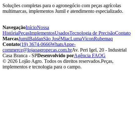
Soluções completas para o agronegócio com peças agrícolas
multimarcas, implementos Jumil e atendimento especializado.
Navegação
Início
Nossa
História
Peças
Implementos
Usados
Tecnologia de Precisão
Contato
Marcas
Jumil
Baldan
São José
Miac
Luma
Vicon
Rubemaq
Contato
(19) 3674-0666
WhatsApp
e-
commerce@lojaoagropecas.com.br
Av. Peri Igel, 20 - Industrial
Casa Branca - SP
Desenvolvido por
Agência FAOG
© 2026 Lojão Agro. Todos os direitos reservados.
Peças,
implementos e tecnologia para o campo.