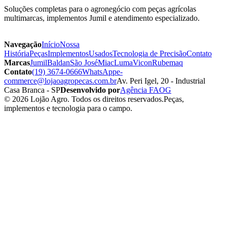
Soluções completas para o agronegócio com peças agrícolas
multimarcas, implementos Jumil e atendimento especializado.
Navegação
Início
Nossa
História
Peças
Implementos
Usados
Tecnologia de Precisão
Contato
Marcas
Jumil
Baldan
São José
Miac
Luma
Vicon
Rubemaq
Contato
(19) 3674-0666
WhatsApp
e-
commerce@lojaoagropecas.com.br
Av. Peri Igel, 20 - Industrial
Casa Branca - SP
Desenvolvido por
Agência FAOG
© 2026 Lojão Agro. Todos os direitos reservados.
Peças,
implementos e tecnologia para o campo.