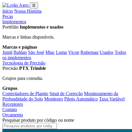
☰
Início
Nossa História
Peças
Implementos
Portfólio
Implementos e usados
Marcas e linhas disponíveis.
Marcas e páginas
Jumil
Baldan
São José
Miac
Luma
Vicon
Rubemaq
Usados
Todos
os implementos
Tecnologia de Precisão
Precisão
PTX Trimble
Grupos para consulta.
Grupos
Controladores de Plantio
Sinal de Correção
Monitoramento da
Profundidade do Solo
Monitores
Piloto Automático
Taxa Variável
Receptores
Contato
Orçamento
Pesquisar produto por código ou nome