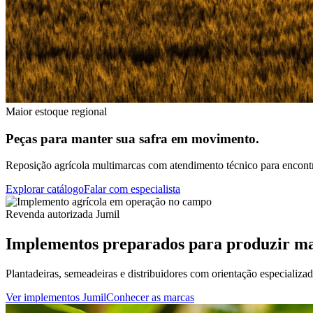
Maior estoque regional
Peças para manter sua safra em movimento.
Reposição agrícola multimarcas com atendimento técnico para encontra
Explorar catálogo
Falar com especialista
Revenda autorizada Jumil
Implementos preparados para produzir ma
Plantadeiras, semeadeiras e distribuidores com orientação especializa
Ver implementos Jumil
Conhecer as marcas