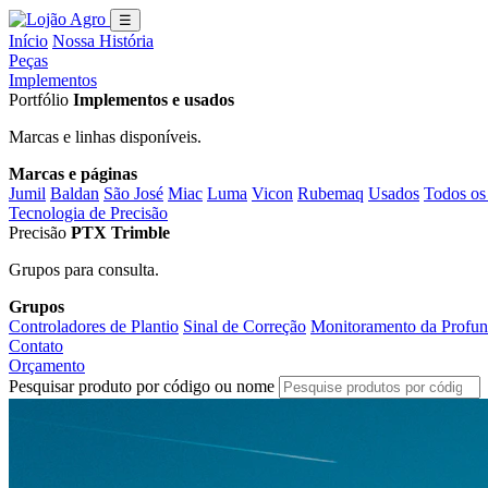
☰
Início
Nossa História
Peças
Implementos
Portfólio
Implementos e usados
Marcas e linhas disponíveis.
Marcas e páginas
Jumil
Baldan
São José
Miac
Luma
Vicon
Rubemaq
Usados
Todos os
Tecnologia de Precisão
Precisão
PTX Trimble
Grupos para consulta.
Grupos
Controladores de Plantio
Sinal de Correção
Monitoramento da Profun
Contato
Orçamento
Pesquisar produto por código ou nome