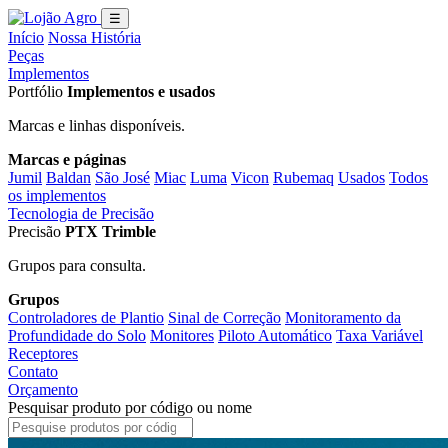
☰
Início
Nossa História
Peças
Implementos
Portfólio
Implementos e usados
Marcas e linhas disponíveis.
Marcas e páginas
Jumil
Baldan
São José
Miac
Luma
Vicon
Rubemaq
Usados
Todos
os implementos
Tecnologia de Precisão
Precisão
PTX Trimble
Grupos para consulta.
Grupos
Controladores de Plantio
Sinal de Correção
Monitoramento da
Profundidade do Solo
Monitores
Piloto Automático
Taxa Variável
Receptores
Contato
Orçamento
Pesquisar produto por código ou nome