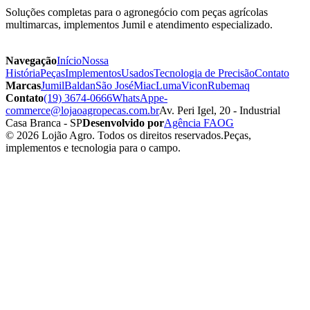
Soluções completas para o agronegócio com peças agrícolas
multimarcas, implementos Jumil e atendimento especializado.
Navegação
Início
Nossa
História
Peças
Implementos
Usados
Tecnologia de Precisão
Contato
Marcas
Jumil
Baldan
São José
Miac
Luma
Vicon
Rubemaq
Contato
(19) 3674-0666
WhatsApp
e-
commerce@lojaoagropecas.com.br
Av. Peri Igel, 20 - Industrial
Casa Branca - SP
Desenvolvido por
Agência FAOG
© 2026 Lojão Agro. Todos os direitos reservados.
Peças,
implementos e tecnologia para o campo.