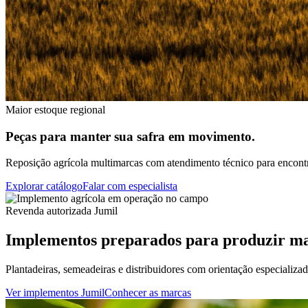
Maior estoque regional
Peças para manter sua safra em movimento.
Reposição agrícola multimarcas com atendimento técnico para encontra
Explorar catálogo
Falar com especialista
Revenda autorizada Jumil
Implementos preparados para produzir ma
Plantadeiras, semeadeiras e distribuidores com orientação especializa
Ver implementos Jumil
Conhecer as marcas