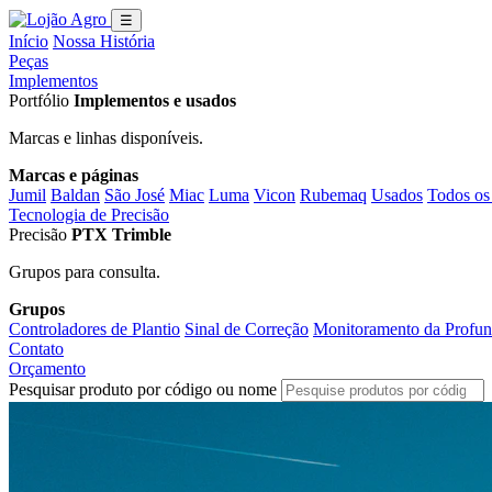
☰
Início
Nossa História
Peças
Implementos
Portfólio
Implementos e usados
Marcas e linhas disponíveis.
Marcas e páginas
Jumil
Baldan
São José
Miac
Luma
Vicon
Rubemaq
Usados
Todos os
Tecnologia de Precisão
Precisão
PTX Trimble
Grupos para consulta.
Grupos
Controladores de Plantio
Sinal de Correção
Monitoramento da Profun
Contato
Orçamento
Pesquisar produto por código ou nome