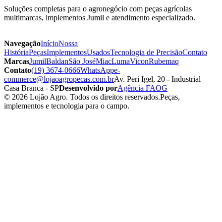
Soluções completas para o agronegócio com peças agrícolas
multimarcas, implementos Jumil e atendimento especializado.
Navegação
Início
Nossa
História
Peças
Implementos
Usados
Tecnologia de Precisão
Contato
Marcas
Jumil
Baldan
São José
Miac
Luma
Vicon
Rubemaq
Contato
(19) 3674-0666
WhatsApp
e-
commerce@lojaoagropecas.com.br
Av. Peri Igel, 20 - Industrial
Casa Branca - SP
Desenvolvido por
Agência FAOG
© 2026 Lojão Agro. Todos os direitos reservados.
Peças,
implementos e tecnologia para o campo.