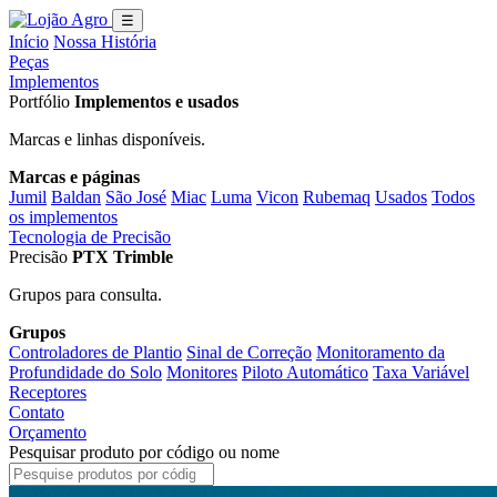
☰
Início
Nossa História
Peças
Implementos
Portfólio
Implementos e usados
Marcas e linhas disponíveis.
Marcas e páginas
Jumil
Baldan
São José
Miac
Luma
Vicon
Rubemaq
Usados
Todos
os implementos
Tecnologia de Precisão
Precisão
PTX Trimble
Grupos para consulta.
Grupos
Controladores de Plantio
Sinal de Correção
Monitoramento da
Profundidade do Solo
Monitores
Piloto Automático
Taxa Variável
Receptores
Contato
Orçamento
Pesquisar produto por código ou nome