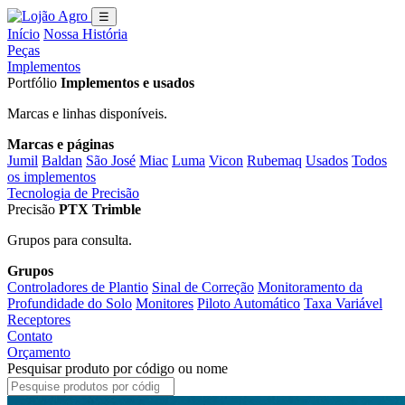
☰
Início
Nossa História
Peças
Implementos
Portfólio
Implementos e usados
Marcas e linhas disponíveis.
Marcas e páginas
Jumil
Baldan
São José
Miac
Luma
Vicon
Rubemaq
Usados
Todos
os implementos
Tecnologia de Precisão
Precisão
PTX Trimble
Grupos para consulta.
Grupos
Controladores de Plantio
Sinal de Correção
Monitoramento da
Profundidade do Solo
Monitores
Piloto Automático
Taxa Variável
Receptores
Contato
Orçamento
Pesquisar produto por código ou nome