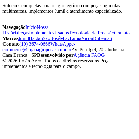
Soluções completas para o agronegócio com peças agrícolas
multimarcas, implementos Jumil e atendimento especializado.
Navegação
Início
Nossa
História
Peças
Implementos
Usados
Tecnologia de Precisão
Contato
Marcas
Jumil
Baldan
São José
Miac
Luma
Vicon
Rubemaq
Contato
(19) 3674-0666
WhatsApp
e-
commerce@lojaoagropecas.com.br
Av. Peri Igel, 20 - Industrial
Casa Branca - SP
Desenvolvido por
Agência FAOG
© 2026 Lojão Agro. Todos os direitos reservados.
Peças,
implementos e tecnologia para o campo.