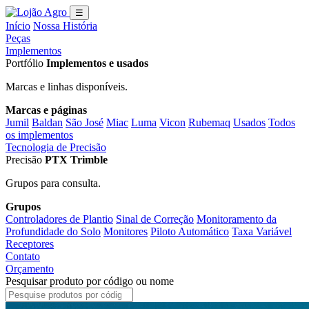
☰
Início
Nossa História
Peças
Implementos
Portfólio
Implementos e usados
Marcas e linhas disponíveis.
Marcas e páginas
Jumil
Baldan
São José
Miac
Luma
Vicon
Rubemaq
Usados
Todos
os implementos
Tecnologia de Precisão
Precisão
PTX Trimble
Grupos para consulta.
Grupos
Controladores de Plantio
Sinal de Correção
Monitoramento da
Profundidade do Solo
Monitores
Piloto Automático
Taxa Variável
Receptores
Contato
Orçamento
Pesquisar produto por código ou nome