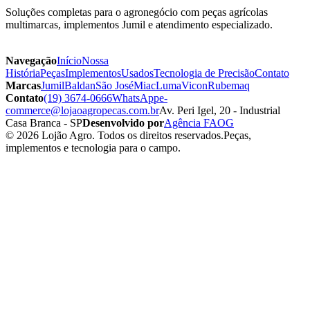
Soluções completas para o agronegócio com peças agrícolas
multimarcas, implementos Jumil e atendimento especializado.
Navegação
Início
Nossa
História
Peças
Implementos
Usados
Tecnologia de Precisão
Contato
Marcas
Jumil
Baldan
São José
Miac
Luma
Vicon
Rubemaq
Contato
(19) 3674-0666
WhatsApp
e-
commerce@lojaoagropecas.com.br
Av. Peri Igel, 20 - Industrial
Casa Branca - SP
Desenvolvido por
Agência FAOG
© 2026 Lojão Agro. Todos os direitos reservados.
Peças,
implementos e tecnologia para o campo.