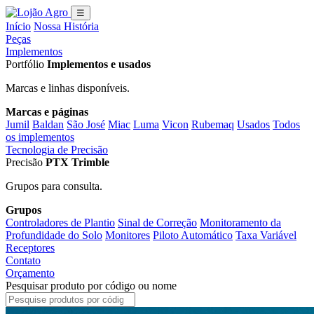
☰
Início
Nossa História
Peças
Implementos
Portfólio
Implementos e usados
Marcas e linhas disponíveis.
Marcas e páginas
Jumil
Baldan
São José
Miac
Luma
Vicon
Rubemaq
Usados
Todos
os implementos
Tecnologia de Precisão
Precisão
PTX Trimble
Grupos para consulta.
Grupos
Controladores de Plantio
Sinal de Correção
Monitoramento da
Profundidade do Solo
Monitores
Piloto Automático
Taxa Variável
Receptores
Contato
Orçamento
Pesquisar produto por código ou nome