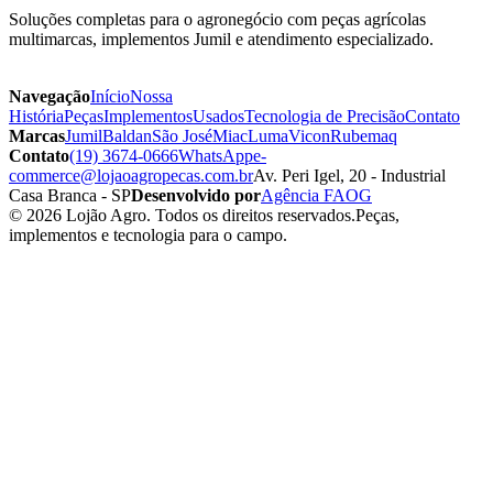
Soluções completas para o agronegócio com peças agrícolas
multimarcas, implementos Jumil e atendimento especializado.
Navegação
Início
Nossa
História
Peças
Implementos
Usados
Tecnologia de Precisão
Contato
Marcas
Jumil
Baldan
São José
Miac
Luma
Vicon
Rubemaq
Contato
(19) 3674-0666
WhatsApp
e-
commerce@lojaoagropecas.com.br
Av. Peri Igel, 20 - Industrial
Casa Branca - SP
Desenvolvido por
Agência FAOG
© 2026 Lojão Agro. Todos os direitos reservados.
Peças,
implementos e tecnologia para o campo.