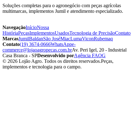
Soluções completas para o agronegócio com peças agrícolas
multimarcas, implementos Jumil e atendimento especializado.
Navegação
Início
Nossa
História
Peças
Implementos
Usados
Tecnologia de Precisão
Contato
Marcas
Jumil
Baldan
São José
Miac
Luma
Vicon
Rubemaq
Contato
(19) 3674-0666
WhatsApp
e-
commerce@lojaoagropecas.com.br
Av. Peri Igel, 20 - Industrial
Casa Branca - SP
Desenvolvido por
Agência FAOG
© 2026 Lojão Agro. Todos os direitos reservados.
Peças,
implementos e tecnologia para o campo.