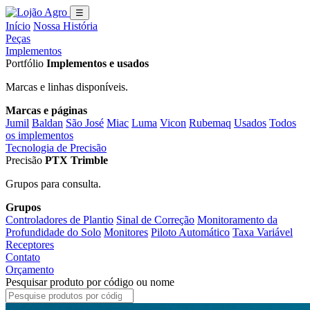
☰
Início
Nossa História
Peças
Implementos
Portfólio
Implementos e usados
Marcas e linhas disponíveis.
Marcas e páginas
Jumil
Baldan
São José
Miac
Luma
Vicon
Rubemaq
Usados
Todos
os implementos
Tecnologia de Precisão
Precisão
PTX Trimble
Grupos para consulta.
Grupos
Controladores de Plantio
Sinal de Correção
Monitoramento da
Profundidade do Solo
Monitores
Piloto Automático
Taxa Variável
Receptores
Contato
Orçamento
Pesquisar produto por código ou nome